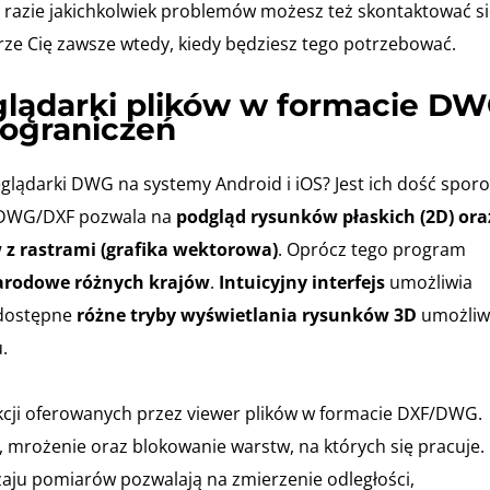
razie jakichkolwiek problemów możesz też skontaktować si
ze Cię zawsze wtedy, kiedy będziesz tego potrzebować.
glądarki plików w formacie D
z ograniczeń
glądarki DWG na systemy Android i iOS? Jest ich dość sporo
 DWG/DXF pozwala na
podgląd rysunków płaskich (2D) ora
z rastrami (grafika wektorowa)
. Oprócz tego program
narodowe różnych krajów
.
Intuicyjny interfejs
umożliwia
 dostępne
różne tryby wyświetlania rysunków 3D
umożliw
.
nkcji oferowanych przez viewer plików w formacie DXF/DWG.
 mrożenie oraz blokowanie warstw, na których się pracuje.
ju pomiarów pozwalają na zmierzenie odległości,