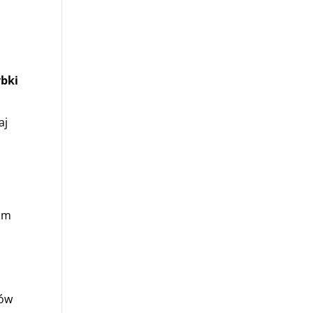
bki
aj
ram
ków