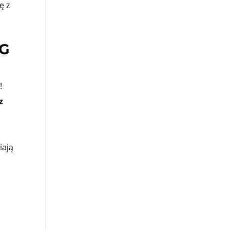
ę z
WG
!
z
iają