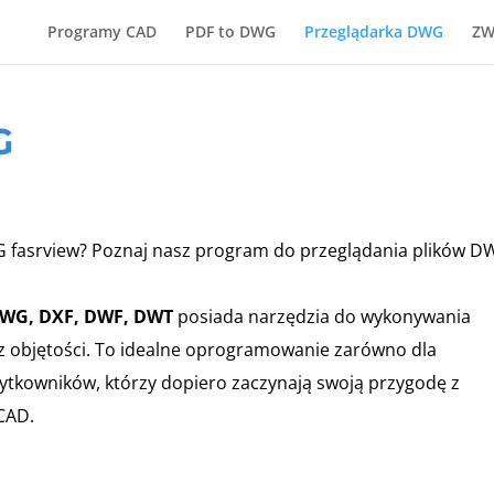
Programy CAD
PDF to DWG
Przeglądarka DWG
ZW
G
fasrview? Poznaj nasz program do przeglądania plików D
DWG, DXF, DWF, DWT
posiada narzędzia do wykonywania
z objętości. To idealne oprogramowanie zarówno dla
żytkowników, którzy dopiero zaczynają swoją przygodę z
CAD.