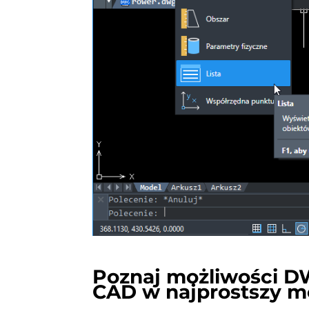
Poznaj możliwości DW
CAD w najprostszy m